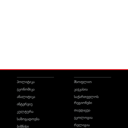
პოლიტიკა
მსოფლიო
ეკონომიკა
კავკასია
ანალიტიკა
საქართველოს
რეგიონები
ინტერვიუ
თავდაცვა
კულტურა
ეკოლოგია
საზოგადოება
რელიგია
ბიზნესი