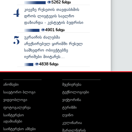
5262
ნახვა
კიევზე რუსეთის თავდასხმის
4
დროს ლიეტუვის საელჩო
დაზიანდა - კესტუტის ბუდრისი
4901
ნახვა
უკრაინის ძალებმა
5
ანექსირებულ ყირიმში რუსულ
სამხედრო ობიექტებზე
იერიშები მიიტანეს...
4838
ნახვა
ანონსები
მეცნიერება
საავტორო ბლოგი
ტექნოლოგიები
ვიდეობლოგი
ვიქტორინა
ფოტოგალერეა
ტურიზმი
საინტერესო
ღვინო
ადამიანები
კულინარია
საინტერესო ამბები
მართლწერის