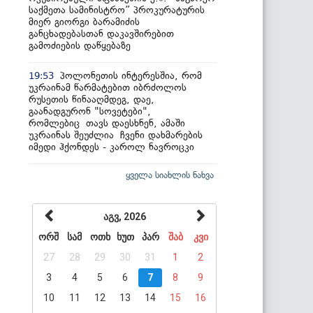
საქმეთა სამინისტრო” პროკურატურის
მიერ გიორგი ბარამიძის
განცხადებასთან დაკავშირებით
გამოძიების დაწყებაზე
პოლონეთის ინტერესშია, რომ
19:53
უკრაინამ წარმატებით იბრძოლოს
რუსეთის წინააღმდეგ, დაე,
გაანადგურონ "სოვეტები",
რომლებიც თავს დაესხნენ, ამაში
უკრაინას შეუძლია ჩვენი დახმარების
იმედი ჰქონდეს - კაროლ ნავროცკი
ყველა სიახლის ნახვა
აგვ, 2026
ორშ
სამ
ოთხ
ხუთ
პარ
შაბ
კვი
27
28
29
30
31
1
2
3
4
5
6
7
8
9
10
11
12
13
14
15
16