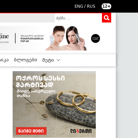
/
ENG
RUS
12+
იკა
ბლოგები
მეტი