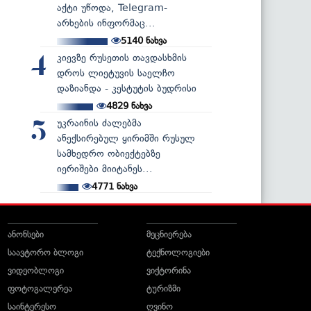
აქტი უწოდა, Telegram-
არხების ინფორმაც...
5140
ნახვა
კიევზე რუსეთის თავდასხმის
4
დროს ლიეტუვის საელჩო
დაზიანდა - კესტუტის ბუდრისი
4829
ნახვა
უკრაინის ძალებმა
5
ანექსირებულ ყირიმში რუსულ
სამხედრო ობიექტებზე
იერიშები მიიტანეს...
4771
ნახვა
ანონსები
მეცნიერება
საავტორო ბლოგი
ტექნოლოგიები
ვიდეობლოგი
ვიქტორინა
ფოტოგალერეა
ტურიზმი
საინტერესო
ღვინო