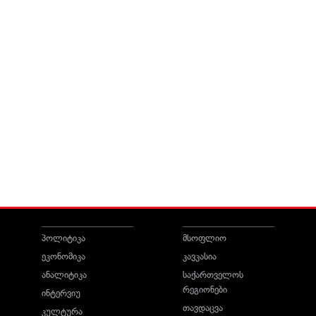
პოლიტიკა
მსოფლიო
ეკონომიკა
კავკასია
ანალიტიკა
საქართველოს
რეგიონები
ინტერვიუ
თავდაცვა
კულტურა