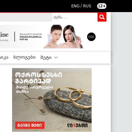
/
ENG
RUS
12+
იკა
ბლოგები
მეტი