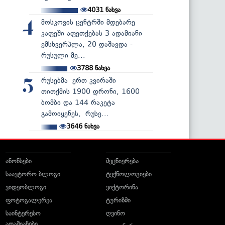
4031
ნახვა
მოსკოვის ცენტრში მდებარე
4
კაფეში აფეთქებას 3 ადამიანი
ემსხვერპლა, 20 დაშავდა -
რუსული მე...
3788
ნახვა
რუსებმა ერთ კვირაში
5
თითქმის 1900 დრონი, 1600
ბომბი და 144 რაკეტა
გამოიყენეს, რუსე...
3646
ნახვა
ანონსები
მეცნიერება
საავტორო ბლოგი
ტექნოლოგიები
ვიდეობლოგი
ვიქტორინა
ფოტოგალერეა
ტურიზმი
საინტერესო
ღვინო
ადამიანები