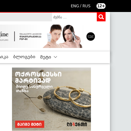
/
ENG
RUS
12+
იკა
ბლოგები
მეტი