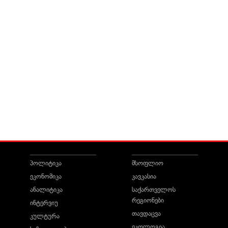
პოლიტიკა
მსოფლიო
ეკონომიკა
კავკასია
ანალიტიკა
საქართველოს
რეგიონები
ინტერვიუ
თავდაცვა
კულტურა
ეკოლოგია