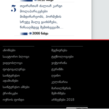
თეირანთან ძალიან კარგი
5
მოლაპარაკებები
მიმდინარეობს, ჰორმუზის
სრუტე მალე გაიხსნება,
წინააღმდეგ შემთხვევაში...
3066
ნახვა
ანონსები
მეცნიერება
საავტორო ბლოგი
ტექნოლოგიები
ვიდეობლოგი
ვიქტორინა
ფოტოგალერეა
ტურიზმი
საინტერესო
ღვინო
ადამიანები
კულინარია
საინტერესო ამბები
მართლწერის
ქრონიკები
შემოწმება
ოქროს ფონდი
არჩევნები 2018