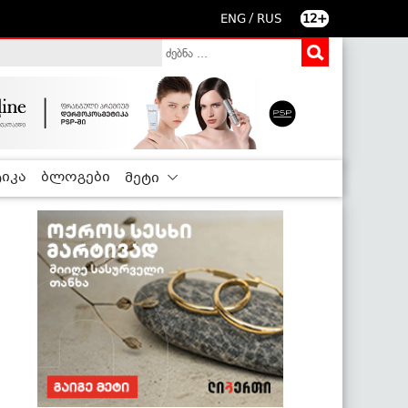
/
ENG
RUS
12+
იკა
ბლოგები
მეტი