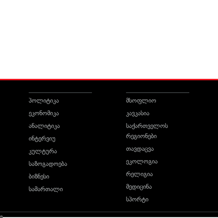
პოლიტიკა
მსოფლიო
ეკონომიკა
კავკასია
ანალიტიკა
საქართველოს
რეგიონები
ინტერვიუ
თავდაცვა
კულტურა
ეკოლოგია
საზოგადოება
რელიგია
ბიზნესი
მედიცინა
სამართალი
სპორტი