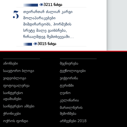
3211
ნახვა
თეირანთან ძალიან კარგი
5
მოლაპარაკებები
მიმდინარეობს, ჰორმუზის
სრუტე მალე გაიხსნება,
წინააღმდეგ შემთხვევაში...
3015
ნახვა
ანონსები
მეცნიერება
საავტორო ბლოგი
ტექნოლოგიები
ვიდეობლოგი
ვიქტორინა
ფოტოგალერეა
ტურიზმი
საინტერესო
ღვინო
ადამიანები
კულინარია
საინტერესო ამბები
მართლწერის
ქრონიკები
შემოწმება
ოქროს ფონდი
არჩევნები 2018