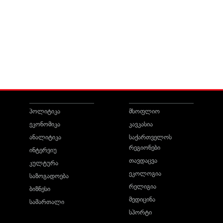
პოლიტიკა
მსოფლიო
ეკონომიკა
კავკასია
ანალიტიკა
საქართველოს
რეგიონები
ინტერვიუ
თავდაცვა
კულტურა
ეკოლოგია
საზოგადოება
რელიგია
ბიზნესი
მედიცინა
სამართალი
სპორტი