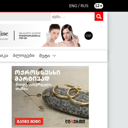
/
ENG
RUS
12+
იკა
ბლოგები
მეტი