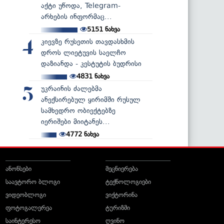
აქტი უწოდა, Telegram-
არხების ინფორმაც...
5151
ნახვა
კიევზე რუსეთის თავდასხმის
4
დროს ლიეტუვის საელჩო
დაზიანდა - კესტუტის ბუდრისი
4831
ნახვა
უკრაინის ძალებმა
5
ანექსირებულ ყირიმში რუსულ
სამხედრო ობიექტებზე
იერიშები მიიტანეს...
4772
ნახვა
ანონსები
მეცნიერება
საავტორო ბლოგი
ტექნოლოგიები
ვიდეობლოგი
ვიქტორინა
ფოტოგალერეა
ტურიზმი
საინტერესო
ღვინო