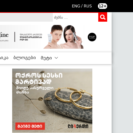
/
ENG
RUS
12+
იკა
ბლოგები
მეტი