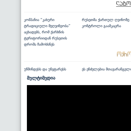
კომპანია “კახური
რუსეთმა ქართულ ღვინოზე
ტრადიციული მეღვინეობა”
კონტროლი გაამკაცრა
აცხადებს, რომ ქარხნის
ტერიტორიიდან რუსეთის
დროშა ჩამოხსნეს
უწმინდესს და უნეტარესს
ეს ენძელებია მთავარანგელ
მულტიმედია