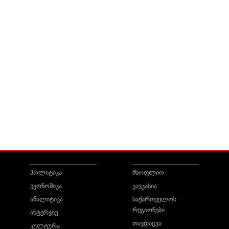
პოლიტიკა
მსოფლიო
ეკონომიკა
კავკასია
ანალიტიკა
საქართველოს
რეგიონები
ინტერვიუ
თავდაცვა
კულტურა