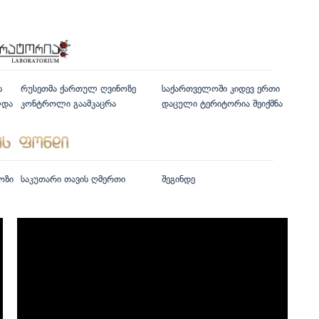
ს
რუსეთმა ქართულ ღვინოზე
საქართველოში კიდევ ერთი
ლდა
კონტროლი გაამკაცრა
დაცული ტერიტორია შეიქმნა
ოზი
საკუთარი თავის ღმერთი
შეგინდე