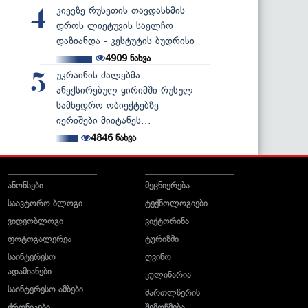
კიევზე რუსეთის თავდასხმის
4
დროს ლიეტუვის საელჩო
დაზიანდა - კესტუტის ბუდრისი
4909
ნახვა
უკრაინის ძალებმა
5
ანექსირებულ ყირიმში რუსულ
სამხედრო ობიექტებზე
იერიშები მიიტანეს...
4846
ნახვა
ანონსები
მეცნიერება
საავტორო ბლოგი
ტექნოლოგიები
ვიდეობლოგი
ვიქტორინა
ფოტოგალერეა
ტურიზმი
საინტერესო
ღვინო
ადამიანები
კულინარია
საინტერესო ამბები
მართლწერის
ქრონიკები
შემოწმება