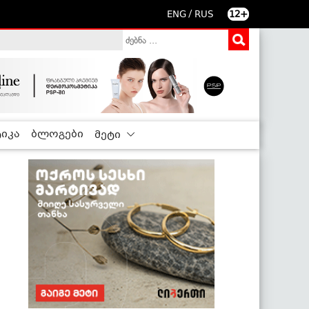
/
ENG
RUS
12+
იკა
ბლოგები
მეტი