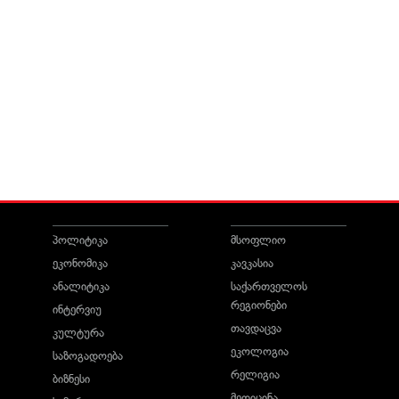
პოლიტიკა
მსოფლიო
ეკონომიკა
კავკასია
ანალიტიკა
საქართველოს
რეგიონები
ინტერვიუ
თავდაცვა
კულტურა
ეკოლოგია
საზოგადოება
რელიგია
ბიზნესი
მედიცინა