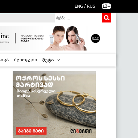
/
ENG
RUS
12+
იკა
ბლოგები
მეტი