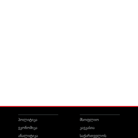
პოლიტიკა
მსოფლიო
ეკონომიკა
კავკასია
ანალიტიკა
საქართველოს