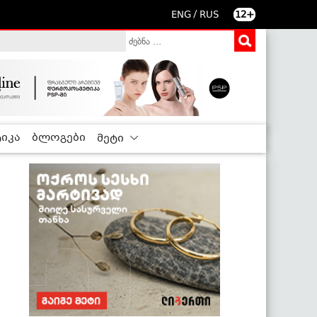
/
ENG
RUS
12+
იკა
ბლოგები
მეტი