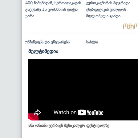
400 ნიმუშიდან, სერთიფიკატის
ევროკავშირის მდგრადი
გაცემაზე 15 კომპანიას ეთქვა
ენერგეტიკის ჯილდოს
უარი
მფლობელი გახდა
უწმინდესს და უნეტარესს
სახლი
მულტიმედია
ანა ონიანი ვერბიეს მუსიკალურ ფესტივალზე