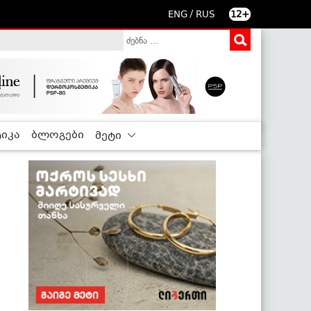
/
ENG
RUS
12+
იკა
ბლოგები
მეტი