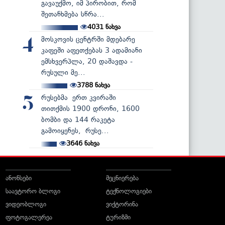
გავაუქმო, იმ პირობით, რომ
შეთანხმება სწრა...
4031
ნახვა
მოსკოვის ცენტრში მდებარე
4
კაფეში აფეთქებას 3 ადამიანი
ემსხვერპლა, 20 დაშავდა -
რუსული მე...
3788
ნახვა
რუსებმა ერთ კვირაში
5
თითქმის 1900 დრონი, 1600
ბომბი და 144 რაკეტა
გამოიყენეს, რუსე...
3646
ნახვა
ანონსები
მეცნიერება
საავტორო ბლოგი
ტექნოლოგიები
ვიდეობლოგი
ვიქტორინა
ფოტოგალერეა
ტურიზმი