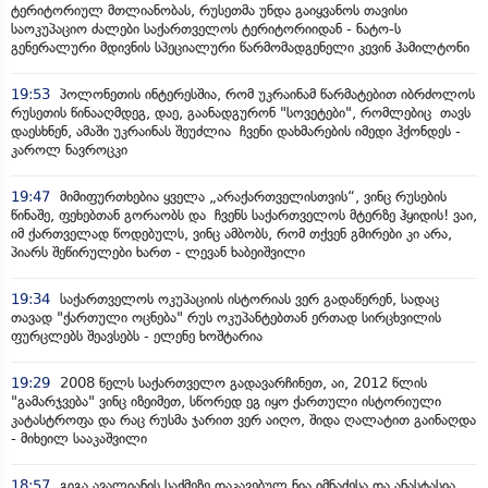
ტერიტორიულ მთლიანობას, რუსეთმა უნდა გაიყვანოს თავისი
საოკუპაციო ძალები საქართველოს ტერიტორიიდან - ნატო-ს
გენერალური მდივნის სპეციალური წარმომადგენელი კევინ ჰამილტონი
19:53
პოლონეთის ინტერესშია, რომ უკრაინამ წარმატებით იბრძოლოს
რუსეთის წინააღმდეგ, დაე, გაანადგურონ "სოვეტები", რომლებიც თავს
დაესხნენ, ამაში უკრაინას შეუძლია ჩვენი დახმარების იმედი ჰქონდეს -
კაროლ ნავროცკი
19:47
მიმიფურთხებია ყველა „არაქართველისთვის“, ვინც რუსების
წინაშე, ფეხებთან გორაობს და ჩვენს საქართველოს მტერზე ჰყიდის! ვაი,
იმ ქართველად წოდებულს, ვინც ამბობს, რომ თქვენ გმირები კი არა,
პიარს შეწირულები ხართ - ლევან ხაბეიშვილი
19:34
საქართველოს ოკუპაციის ისტორიას ვერ გადაწერენ, სადაც
თავად "ქართული ოცნება" რუს ოკუპანტებთან ერთად სირცხვილის
ფურცლებს შეავსებს - ელენე ხოშტარია
19:29
2008 წელს საქართველო გადავარჩინეთ, აი, 2012 წლის
"გამარჯვება" ვინც იზეიმეთ, სწორედ ეგ იყო ქართული ისტორიული
კატასტროფა და რაც რუსმა ჯარით ვერ აიღო, შიდა ღალატით გაინაღდა
- მიხეილ სააკაშვილი
18:57
გიგა ავალიანის საქმეზე დაკავებულ ნია იმნაძესა და ანასტასია