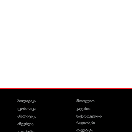
პოლიტიკა
მსოფლიო
ეკონომიკა
კავკასია
ანალიტიკა
საქართველოს
რეგიონები
ინტერვიუ
თავდაცვა
კულტურა