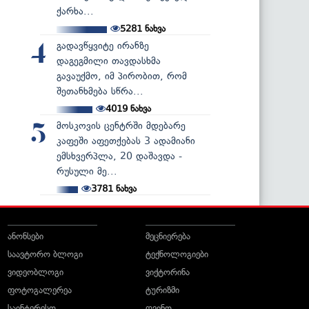
ქარხა...
5281
ნახვა
გადავწყვიტე ირანზე
4
დაგეგმილი თავდასხმა
გავაუქმო, იმ პირობით, რომ
შეთანხმება სწრა...
4019
ნახვა
მოსკოვის ცენტრში მდებარე
5
კაფეში აფეთქებას 3 ადამიანი
ემსხვერპლა, 20 დაშავდა -
რუსული მე...
3781
ნახვა
ანონსები
მეცნიერება
საავტორო ბლოგი
ტექნოლოგიები
ვიდეობლოგი
ვიქტორინა
ფოტოგალერეა
ტურიზმი
საინტერესო
ღვინო