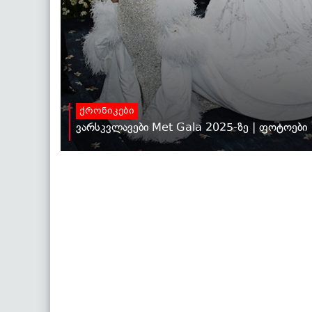
ქრონიკები
ვარსკვლავები Met Gala 2025-ზე | ფოტოები