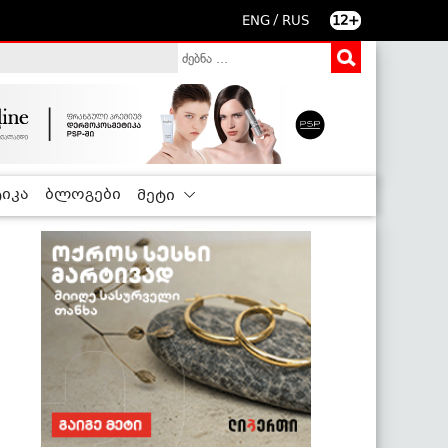
/
ENG
RUS
12+
იკა
ბლოგები
მეტი