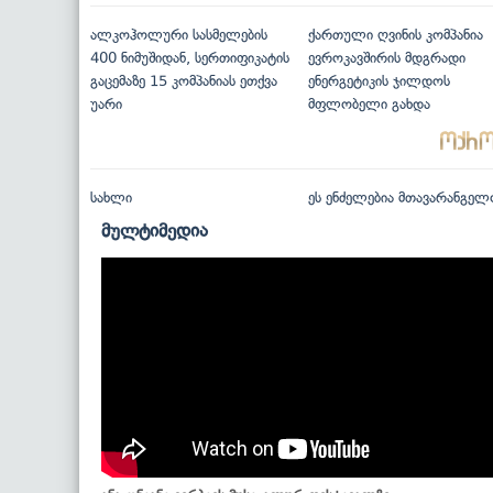
ალკოჰოლური სასმელების
ქართული ღვინის კომპანია
400 ნიმუშიდან, სერთიფიკატის
ევროკავშირის მდგრადი
გაცემაზე 15 კომპანიას ეთქვა
ენერგეტიკის ჯილდოს
უარი
მფლობელი გახდა
სახლი
ეს ენძელებია მთავარანგელ
მულტიმედია