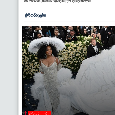
ანა ონიანი ვერბიეს მუსიკალურ ფესტივალზე
ქრონიკები
ქრონიკები