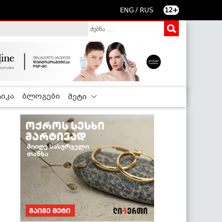
/
ENG
RUS
12+
იკა
ბლოგები
მეტი