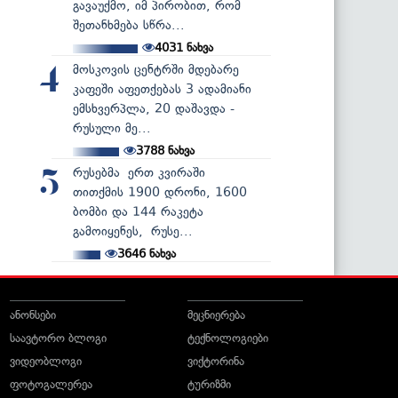
გავაუქმო, იმ პირობით, რომ
შეთანხმება სწრა...
4031
ნახვა
მოსკოვის ცენტრში მდებარე
4
კაფეში აფეთქებას 3 ადამიანი
ემსხვერპლა, 20 დაშავდა -
რუსული მე...
3788
ნახვა
რუსებმა ერთ კვირაში
5
თითქმის 1900 დრონი, 1600
ბომბი და 144 რაკეტა
გამოიყენეს, რუსე...
3646
ნახვა
ანონსები
მეცნიერება
საავტორო ბლოგი
ტექნოლოგიები
ვიდეობლოგი
ვიქტორინა
ფოტოგალერეა
ტურიზმი