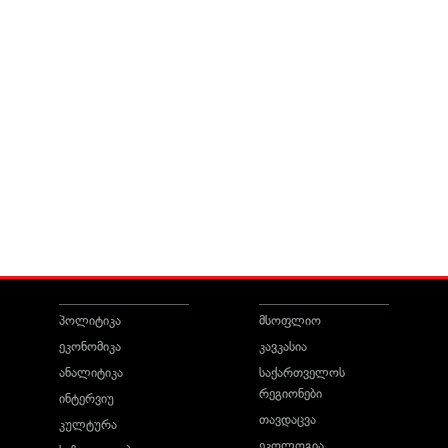
პოლიტიკა
მსოფლიო
ეკონომიკა
კავკასია
ანალიტიკა
საქართველოს
რეგიონები
ინტერვიუ
თავდაცვა
კულტურა
ეკოლოგია