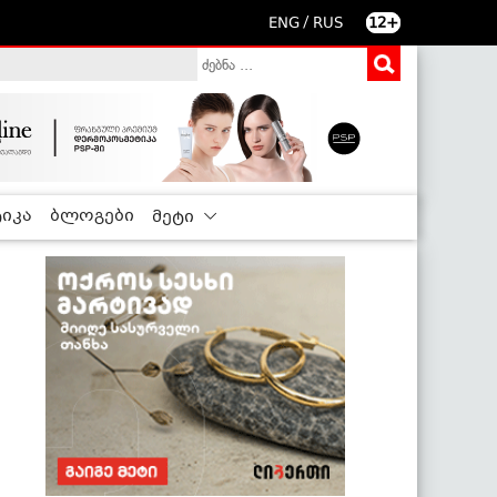
/
ENG
RUS
12+
იკა
ბლოგები
მეტი