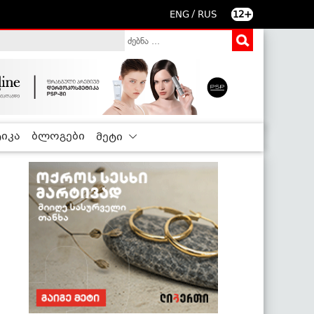
/
ENG
RUS
12+
იკა
ბლოგები
მეტი