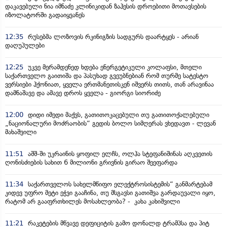
დაკავებული ნია იმნაძე კლინიკიდან ზაჰესის დროებითი მოთავსების
იზოლატორში გადაიყვანეს
12:35
რუსებმა ლოზოვის რკინიგზის სადგურს დაარტყეს - არიან
დაღუპულები
12:25
უკვე მერამდენედ ხდება ენერგეტიკული კოლაფსი, მთელი
საქართველო გაითიშა და პასუხად გვეუბნებიან რომ თურმე სატესტო
ვერსიები ჰქონიათ, ყველა ერთმანეთისკენ იშვერს თითს, თან არავინაა
დამნაშავე და ამავე დროს ყველა - გიორგი სიორიძე
12:00
დიდი იმედი მაქვს, გათითოკაცებული თუ გათითოქალებული
„ნაციონალური მოძრაობის“ გედის ბოლო სიმღერას ვხედავთ - ლევან
მახაშვილი
11:51
აშშ-ში უკრაინის ყოფილ ელჩს, ოლჰა სტეფანიშინას აღკვეთის
ღონისძიების სახით 6 მილიონი გრივნის გირაო შეეფარდა
11:34
საქართველოს სახელმწიფო ელექტროსისტემის“ განმარტებამ
კიდევ უფრო მეტი ეჭვი გააჩინა, თუ მსგავსი გათიშვა გარდაუვალი იყო,
რატომ არ გააფრთხილეს მოსახლეობა? - კახა კახიშვილი
11:21
რაკეტების მწვავე დეფიციტის გამო დონალდ ტრამპსა და პიტ