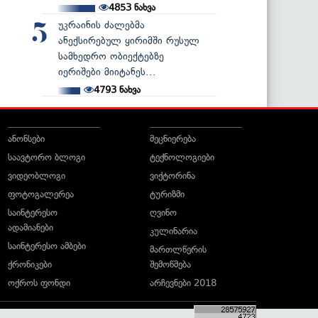
4853
ნახვა
უკრაინის ძალებმა
5
ანექსირებულ ყირიმში რუსულ
სამხედრო ობიექტებზე
იერიშები მიიტანეს...
4793
ნახვა
ანონსები
მეცნიერება
საავტორო ბლოგი
ტექნოლოგიები
ვიდეობლოგი
ვიქტორინა
ფოტოგალერეა
ტურიზმი
საინტერესო
ღვინო
ადამიანები
კულინარია
საინტერესო ამბები
მართლწერის
ქრონიკები
შემოწმება
ოქროს ფონდი
არჩევნები 2018