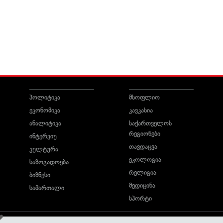
პოლიტიკა
მსოფლიო
ეკონომიკა
კავკასია
ანალიტიკა
საქართველოს
რეგიონები
ინტერვიუ
თავდაცვა
კულტურა
ეკოლოგია
საზოგადოება
რელიგია
ბიზნესი
მედიცინა
სამართალი
სპორტი