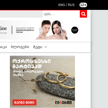
/
ENG
RUS
12+
იკა
ბლოგები
მეტი