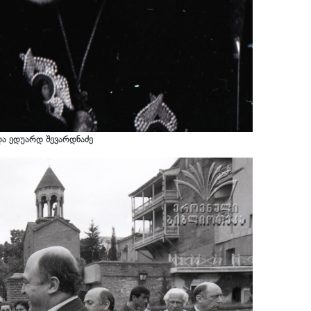
ა ედუარდ შევარდნაძე