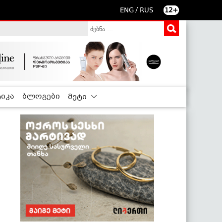
/
ENG
RUS
12+
იკა
ბლოგები
მეტი