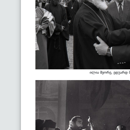
ილია მეორე, ედუარდ შ