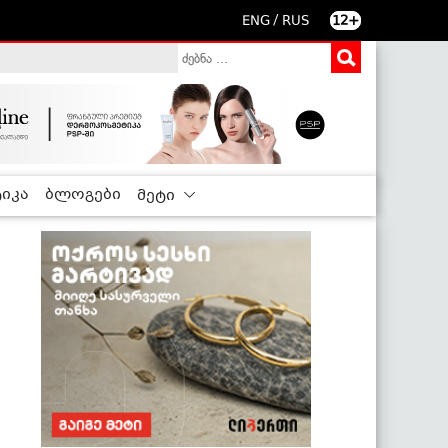
/
ENG
RUS
12+
იკა
ბლოგები
მეტი