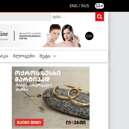
/
ENG
RUS
12+
იკა
ბლოგები
მეტი