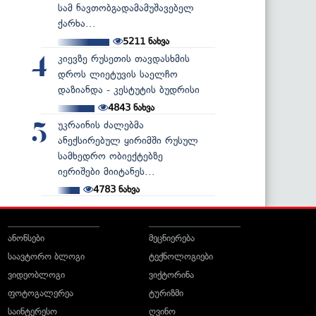
სამ ნავთობგადამამუშავებელ
ქარხა...
5211
ნახვა
კიევზე რუსეთის თავდასხმის
4
დროს ლიეტუვის საელჩო
დაზიანდა - კესტუტის ბუდრისი
4843
ნახვა
უკრაინის ძალებმა
5
ანექსირებულ ყირიმში რუსულ
სამხედრო ობიექტებზე
იერიშები მიიტანეს...
4783
ნახვა
ანონსები
მეცნიერება
საავტორო ბლოგი
ტექნოლოგიები
ვიდეობლოგი
ვიქტორინა
ფოტოგალერეა
ტურიზმი
საინტერესო
ღვინო