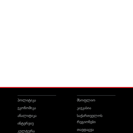
პოლიტიკა
მსოფლიო
ეკონომიკა
კავკასია
ანალიტიკა
საქართველოს
რეგიონები
ინტერვიუ
თავდაცვა
კულტურა