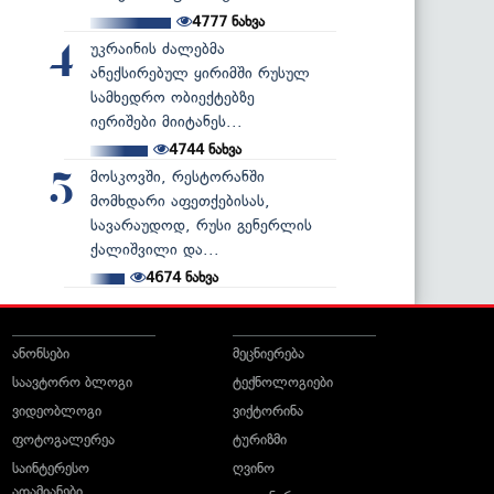
4777
ნახვა
უკრაინის ძალებმა
4
ანექსირებულ ყირიმში რუსულ
სამხედრო ობიექტებზე
იერიშები მიიტანეს...
4744
ნახვა
მოსკოვში, რესტორანში
5
მომხდარი აფეთქებისას,
სავარაუდოდ, რუსი გენერლის
ქალიშვილი და...
4674
ნახვა
ანონსები
მეცნიერება
საავტორო ბლოგი
ტექნოლოგიები
ვიდეობლოგი
ვიქტორინა
ფოტოგალერეა
ტურიზმი
საინტერესო
ღვინო
ადამიანები