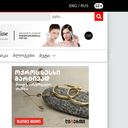
/
ENG
RUS
12+
იკა
ბლოგები
მეტი