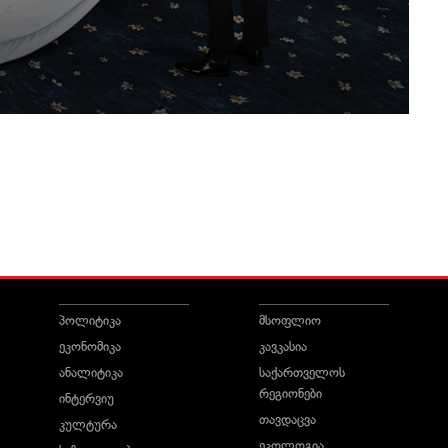
პოლიტიკა
მსოფლიო
ეკონომიკა
კავკასია
ანალიტიკა
საქართველოს
რეგიონები
ინტერვიუ
თავდაცვა
კულტურა
ეკოლოგია