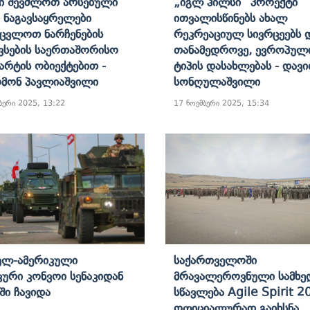
ი Შევძლოთ Არსებული
„იგლ Ჰილსი” Პროექტი
 Ნაგავსაყრელები
Ითვალისწინებს Ახალ
აცვლოთ Ნარჩენების
Რეკრეაციულ Სივრცეებს 
ვსების Საერთაშორისო
Თანამედროვე, Ევროპულ
არტის Ობიექტებით -
Ტიპის Დასახლებას - Დავ
მონ Პავლიაშვილი
Სონღულაშვილი
ბერი 2025, 13:22
17 ნოემბერი 2025, 15:34
ულ-Ამერიკული
Საქართველოში
კური Კონვოი Სენაკიდან
Მრავალეროვნული Სამხ
ში Ჩავიდა
Სწავლება Agile Spirit 2
Ოფიციალურად Გაიხსნა