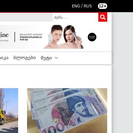
/
ENG
RUS
12+
იკა
ბლოგები
მეტი