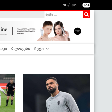
/
ENG
RUS
12+
იკა
ბლოგები
მეტი