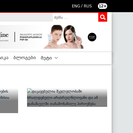
/
ENG
RUS
12+
იკა
ბლოგები
მეტი