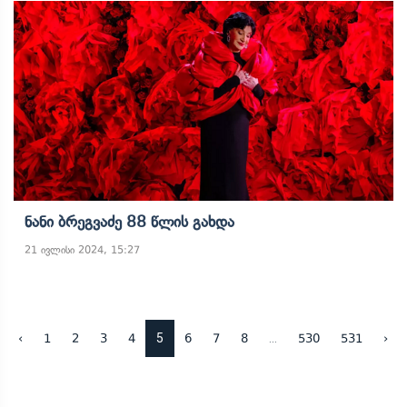
Ნანი Ბრეგვაძე 88 Წლის Გახდა
21 ივლისი 2024, 15:27
5
...
‹
1
2
3
4
6
7
8
530
531
›